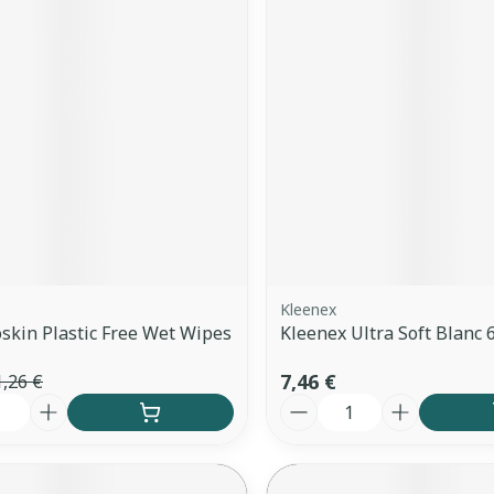
Ombres à paupières
Massage
Afficher plus
Cheveux
Afficher plu
ccessoires
Masques chirurgique
ge
Compléments
Répulsifs 
nutritionnels
mentation
- peau
Kleenex
skin Plastic Free Wet Wipes
Kleenex Ultra Soft Blanc 
7,46 €
1,26 €
é
Quantité
Autobronzants
Rasage