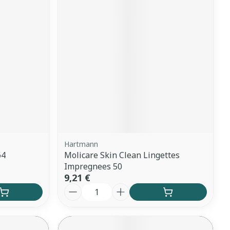
Yeux
s
Afficher plus
anti-insectes
Senteur
Hartmann
64
Molicare Skin Clean Lingettes
Impregnees 50
9,21 €
Quantité
CBD