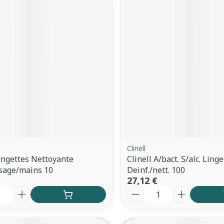
Clinell
Lingettes Nettoyante
Clinell A/bact. S/alc. Linge
sage/mains 10
Deinf./nett. 100
27,12 €
é
Quantité