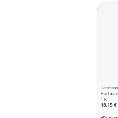
Hartmann
Hartmann
1 R.
18,15 €
En rupt