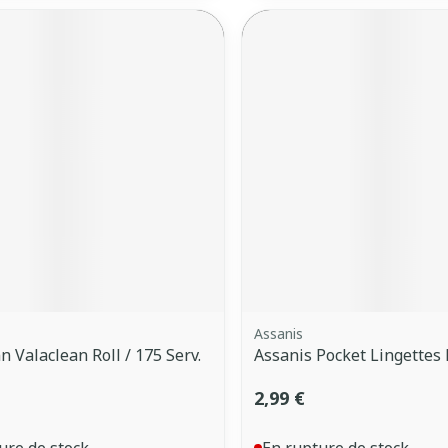
Assanis
 Valaclean Roll / 175 Serv.
Assanis Pocket Lingettes
2,99 €
ure de stock
En rupture de stock