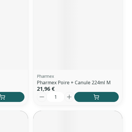
Yeux
s
Afficher plus
anti-insectes
Senteur
Pharmex
Pharmex Poire + Canule 224ml M
21,96 €
Quantité
CBD