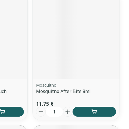
Mosquitno
uch
Mosquitno After Bite 8ml
11,75 €
Quantité