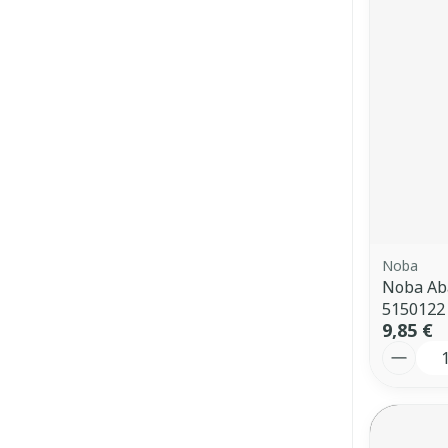
Noba
Noba Aba
5150122
9,85 €
Quantit