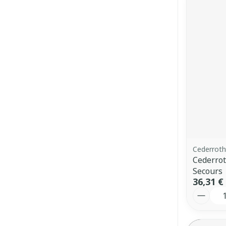
Cederroth
Cederro
Secours
36,31 €
Quantit