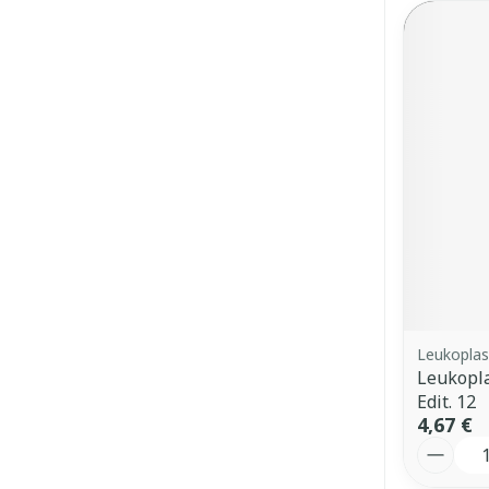
Leukoplas
Leukopla
Edit. 12
4,67 €
Quantit