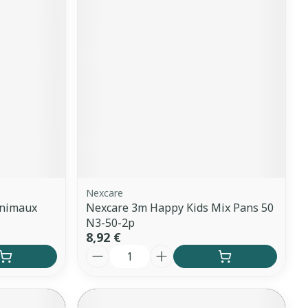
Yeux
s
Afficher plus
anti-insectes
Senteur
Nexcare
Animaux
Nexcare 3m Happy Kids Mix Pans 50
N3-50-2p
8,92 €
Quantité
CBD