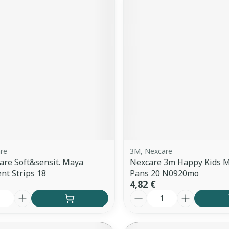
re
3M, Nexcare
re Soft&sensit. Maya
Nexcare 3m Happy Kids 
t Strips 18
Pans 20 N0920mo
4,82 €
é
Quantité