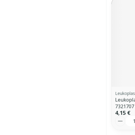
Leukoplas
Leukopla
7321707
4,15 €
Quantit