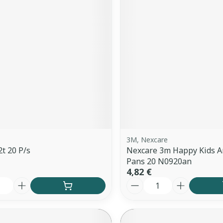
Ombres à paupières
Massage
Afficher plus
Cheveux
Afficher plu
ccessoires
Masques chirurgique
ge
Compléments
Répulsifs 
nutritionnels
mentation
- peau
3M, Nexcare
2t 20 P/s
Nexcare 3m Happy Kids 
Pans 20 N0920an
4,82 €
é
Quantité
Autobronzants
Rasage