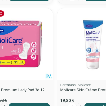
O
Hartmann, Molicare
 Premium Lady Pad 3d 12
Molicare Skin Crème Prot
19,80 €
02 €
é
Quantité