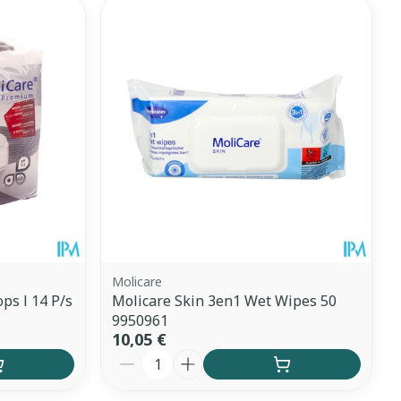
ntime
Tonic - lotion
 pieds
hie
Médications diverses
Eau micellaire
s
Yeux
s
Afficher plus
anti-insectes
Senteur
Molicare
ps l 14 P/s
Molicare Skin 3en1 Wet Wipes 50
9950961
10,05 €
Quantité