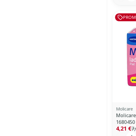
PROM
Molicare
Molicare
1680450
4,21 €
7,
Quantit