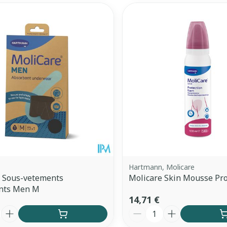
Autobronzants
Rasage
Hartmann, Molicare
e Sous-vetements
Molicare Skin Mousse Pro
nts Men M
14,71 €
é
Quantité