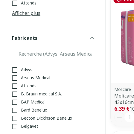
Attends
appareils aéro
Tablettes
Afficher plus
Pieds et jamb
Accessoires aé
Crème, gel et 
Pieds secs, call
Oxygène
crevasses
Fabricants
Système respi
filter
Ampoules
Callosités
Cors
Muscles et
Advys
articulations
Afficher plus
Arseus Medical
Aiguilles et s
Attends
Molicare
Infections
Seringues
B. Braun medical S.A.
Molicar
Spécifiqueme
BAP Medical
43x16cm
Solution injec
les hommes
6,39 €
1
Bard Benelux
Aiguilles
Quantit
Becton Dickinson Benelux
Soins du corps
Poux
Aiguilles stylo
Belgavet
Déodorants