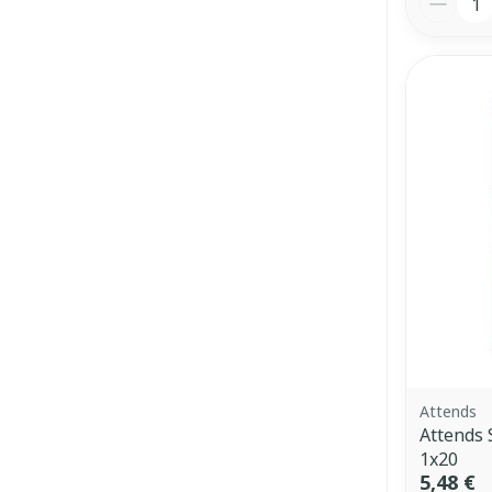
Attends
Attends 
1x20
5,48 €