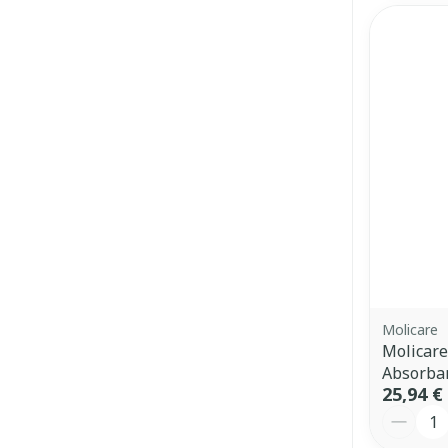
Ronflement
Molicare
Molicar
Absorba
25,94 €
Quantit