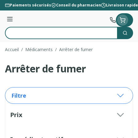
Aller au contenu
Paiements sécurisés
Conseil du pharmacien
Livraison rapide
Menu
Cherc
Rechercher
Accueil
/
Médicaments
/
Arrêter de fumer
Arrêter de fumer
Filtre
Passer à la liste des produits
Prix
filter