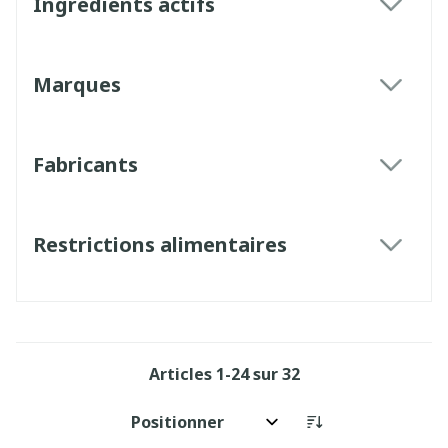
Ingrédients actifs
filter
Marques
filter
Fabricants
filter
Restrictions alimentaires
filter
Articles
1
-
24
sur
32
Trier par: