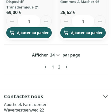
Dispositif
Gommes A Macher 96
Transdermique 21
69,00 €
26,63 €
Quantité
Quantité
Ajouter au panier
Ajouter au panier
Afficher
par page
Pages
Vous lisez actuellement la pa
Page
1
2
Contactez nous
Apotheek Farmacenter
Waversesteenweg 22