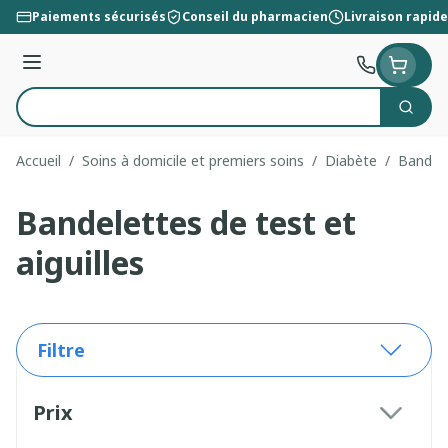
Aller au contenu
Paiements sécurisés
Conseil du pharmacien
Livraison rapide
Menu
Cherc
Rechercher
Accueil
/
Soins à domicile et premiers soins
/
Diabète
/
Bandele
Bandelettes de test et
aiguilles
Filtre
Passer à la liste des produits
Prix
filter