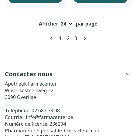
Afficher
par page
Pages
Vous lisez actuellement la pag
Page
Page
1
2
3
Contactez nous
Apotheek Farmacenter
Waversesteenweg 22
3090
Overijse
Téléphone:
02 687 73 08
Courriel:
info@
farmacenter.be
Numéro de licence:
236204
Pharmacien responsable:
Chris Fleurman