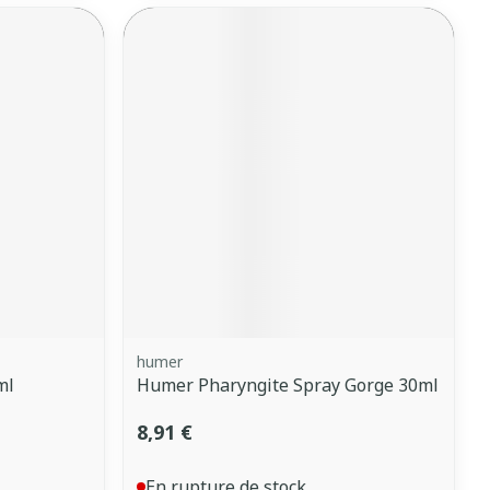
humer
ml
Humer Pharyngite Spray Gorge 30ml
8,91 €
En rupture de stock