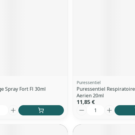
Puressentiel
ge Spray Fort Fl 30ml
Puressentiel Respiratoir
Aerien 20ml
11,85 €
é
Quantité