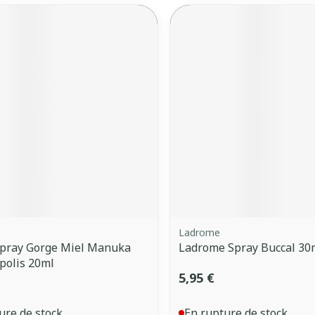
Ladrome
pray Gorge Miel Manuka
Ladrome Spray Buccal 30
polis 20ml
5,95 €
ure de stock
En rupture de stock