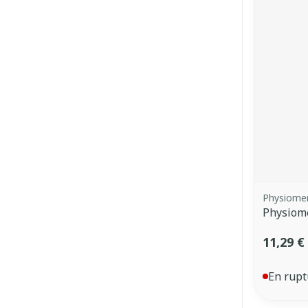
Physiome
Physiom
11,29 €
En rupt