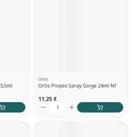
Yeux
s
Afficher plus
anti-insectes
Senteur
Ortis
23,5ml
Ortis Propex Spray Gorge 24ml Nf
11,25 €
Quantité
CBD