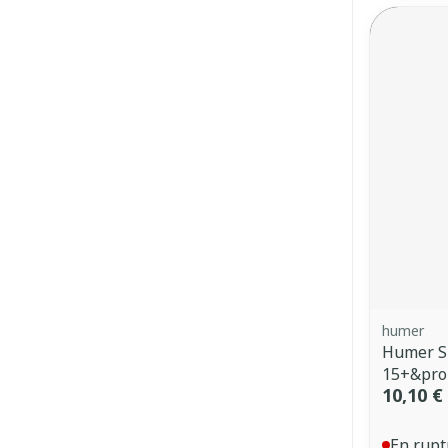
humer
Humer S
15+&pro
10,10 €
En rupt