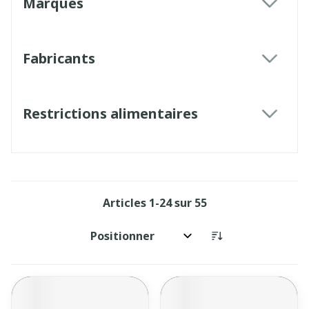
Marques
filter
Fabricants
filter
Restrictions alimentaires
filter
Articles
1
-
24
sur
55
Trier par: