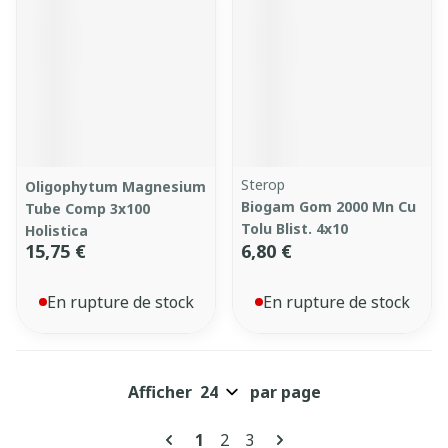
Sterop
Oligophytum Magnesium
Biogam Gom 2000 Mn Cu
Tube Comp 3x100
Tolu Blist. 4x10
Holistica
15,75 €
6,80 €
En rupture de stock
En rupture de stock
Afficher
par page
Pages
Vous lisez actuellement la pag
Page
Page
1
2
3