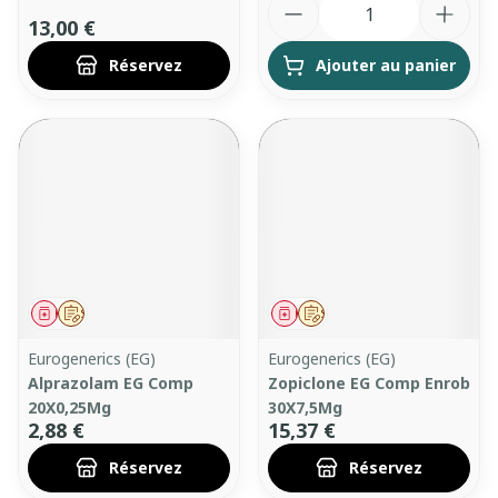
13,00 €
Réservez
Ajouter au panier
Médicament
Sur prescription
Médicament
Sur prescription
Eurogenerics (EG)
Eurogenerics (EG)
Alprazolam EG Comp
Zopiclone EG Comp Enrob
20X0,25Mg
30X7,5Mg
2,88 €
15,37 €
Réservez
Réservez