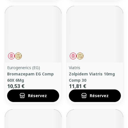
Médicament
Sur prescription
Médicament
Sur prescription
Eurogenerics (EG)
Viatris
Bromazepam EG Comp
Zolpidem Viatris 10mg
60X 6Mg
Comp 30
10,53 €
11,81 €
Réservez
Réservez