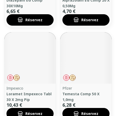
Diazepam EG Comp
Alprazolam EG Comp 20 X
30X10Mg
0,50Mg
6,65 €
4,70 €
Réservez
Réservez
Médicament
Sur prescription
Médicament
Sur prescription
Impexeco
Pfizer
Loramet Impexeco Tabl
Temesta Comp 50 X
30 X 2mg Pip
1,0mg
10,43 €
6,28 €
Réservez
Réservez