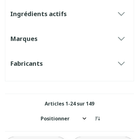
Ingrédients actifs
filter
Marques
filter
Fabricants
filter
Articles
1
-
24
sur
149
Trier par: