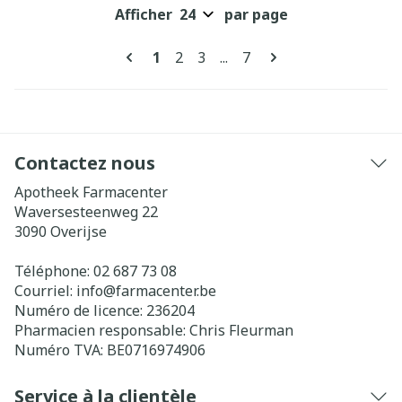
Afficher
par page
Pages
Vous lisez actuellement la page
Page
Page
Page
1
2
3
...
7
Contactez nous
Apotheek Farmacenter
Waversesteenweg 22
3090
Overijse
Téléphone:
02 687 73 08
Courriel:
info@
farmacenter.be
Numéro de licence:
236204
Pharmacien responsable:
Chris Fleurman
Numéro TVA:
BE0716974906
Service à la clientèle