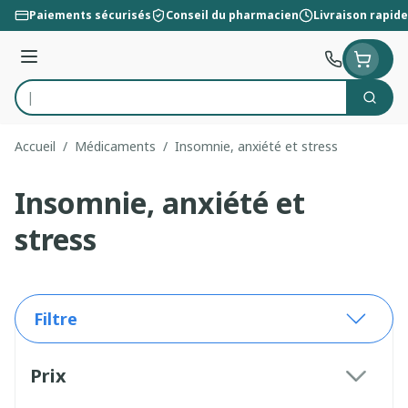
Aller au contenu
Paiements sécurisés
Conseil du pharmacien
Livraison rapide
Menu
Cherc
Rechercher
Accueil
/
Médicaments
/
Insomnie, anxiété et stress
Insomnie, anxiété et
stress
Filtre
Passer à la liste des produits
Prix
filter