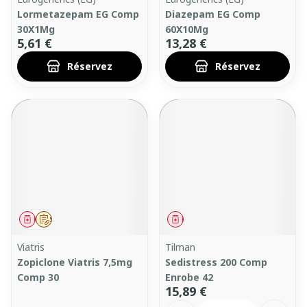
Lormetazepam EG Comp
Diazepam EG Comp
30X1Mg
60X10Mg
5,61 €
13,28 €
Réservez
Réservez
Médicament
Sur prescription
Médicament
Viatris
Tilman
Zopiclone Viatris 7,5mg
Sedistress 200 Comp
Comp 30
Enrobe 42
15,89 €
Quantité