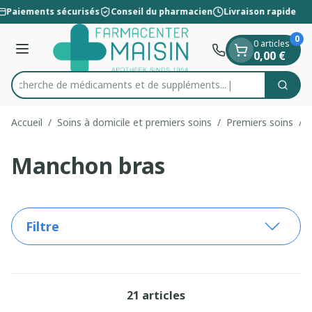
Diapositive 1 de 1
Aller au contenu
Paiements sécurisés
Conseil du pharmacien
Livraison rapide
0
0 articles
Menu
0,00 €
Recherche de médicaments et de
Cherc
Rechercher
Accueil
/
Soins à domicile et premiers soins
/
Premiers soins
/
Manchon bras
Filtre
21
articles