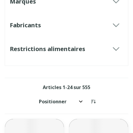
Marques
filter
Fabricants
filter
Restrictions alimentaires
filter
Articles
1
-
24
sur
555
Trier par: