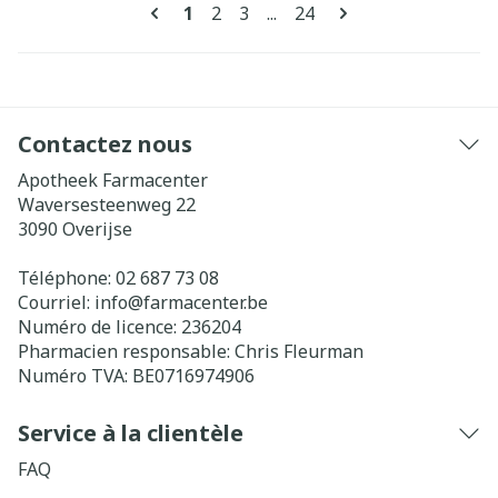
Pages
Vous lisez actuellement la page
Page
Page
Page
1
2
3
...
24
Contactez nous
Apotheek Farmacenter
Waversesteenweg 22
3090
Overijse
Téléphone:
02 687 73 08
Courriel:
info@
farmacenter.be
Numéro de licence:
236204
Pharmacien responsable:
Chris Fleurman
Numéro TVA:
BE0716974906
Service à la clientèle
FAQ