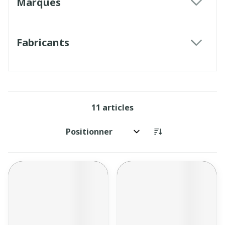
Marques
filter
Fabricants
filter
11
articles
Trier par: