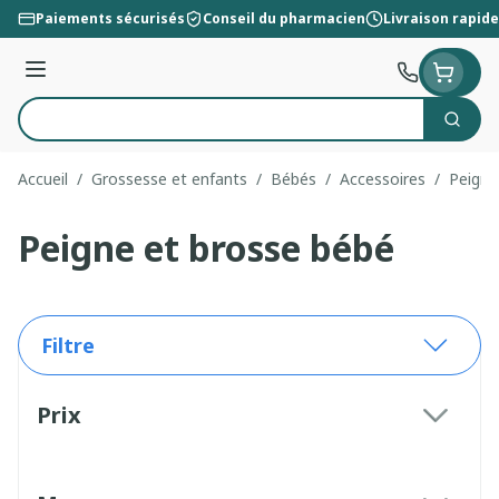
Aller au contenu
Paiements sécurisés
Conseil du pharmacien
Livraison rapide
Menu
Cherc
Rechercher
Accueil
/
Grossesse et enfants
/
Bébés
/
Accessoires
/
Peigne
Peigne et brosse bébé
Filtre
Passer à la liste des produits
Prix
filter