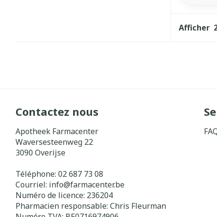
Afficher
Contactez nous
Se
Apotheek Farmacenter
FA
Waversesteenweg 22
3090
Overijse
Téléphone:
02 687 73 08
Courriel:
info@
farmacenter.be
Numéro de licence:
236204
Pharmacien responsable:
Chris Fleurman
Numéro TVA:
BE0716974906