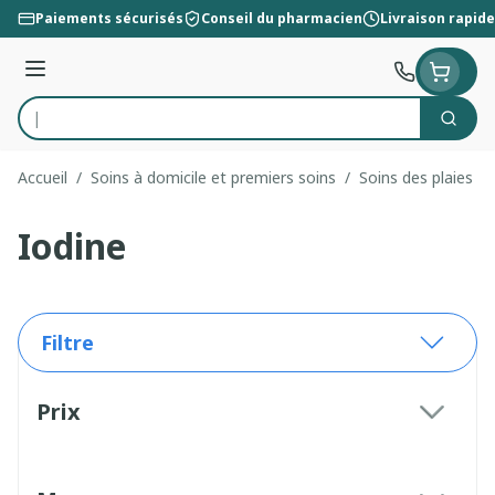
Aller au contenu
Paiements sécurisés
Conseil du pharmacien
Livraison rapide
Menu
Cherc
Rechercher
Accueil
/
Soins à domicile et premiers soins
/
Soins des plaies
/
Iodine
Filtre
Passer à la liste des produits
Prix
filter