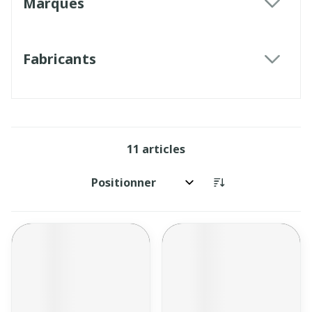
Marques
filter
Fabricants
filter
11
articles
Trier par: