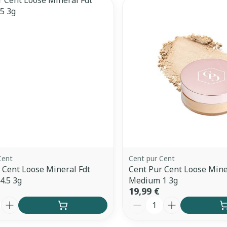
Bien-être i
Cheville et
e
Mascaras
s
Minceur
Homeopat
Soin intime
Afficher plu
Ombres à paupières
Massage
Afficher plus
Cheveux
Afficher plu
ccessoires
Masques chirurgique
ge
Compléments
Répulsifs 
nutritionnels
mentation
- peau
Cent
Cent pur Cent
 Cent Loose Mineral Fdt
Cent Pur Cent Loose Mine
4.5 3g
Medium 1 3g
19,99 €
é
Quantité