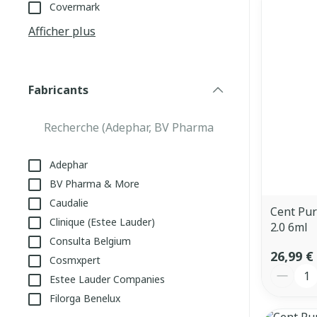
Covermark
appareils aéro
Tablettes
Afficher plus
Pieds et jamb
Accessoires aé
Crème, gel et 
Pieds secs, call
Oxygène
crevasses
Fabricants
Système respi
filter
Ampoules
Callosités
Cors
Muscles et
Adephar
articulations
Afficher plus
BV Pharma & More
Aiguilles et s
Caudalie
Cent Pur
Infections
Seringues
Clinique (Estee Lauder)
2.0 6ml
Spécifiqueme
Consulta Belgium
Solution injec
les hommes
26,99 €
Cosmxpert
Aiguilles
Quantit
Estee Lauder Companies
Soins du corps
Poux
Aiguilles stylo
Filorga Benelux
Déodorants