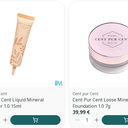
Autobronzants
Rasage
Cent
Cent pur Cent
 Cent Liquid Mineral
Cent Pur Cent Loose Mine
r 1.0 15ml
Foundation 1.0 7g
39,99 €
é
Quantité