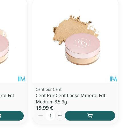
ntime
Tonic - lotion
 pieds
hie
Médications diverses
Eau micellaire
s
Yeux
s
Afficher plus
anti-insectes
Senteur
Cent pur Cent
ral Fdt
Cent Pur Cent Loose Mineral Fdt
Medium 3.5 3g
19,99 €
Quantité