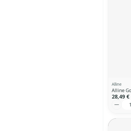
Alline
Alline 
28,49 €
Quantit