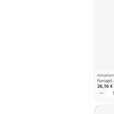
Arkophar
Forcapi
26,16 €
Quantit