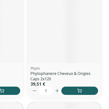
Yeux
s
Afficher plus
anti-insectes
Senteur
Phyto
Phytophanere Cheveux & Ongles
Caps 2x120
39,51 €
Quantité
CBD