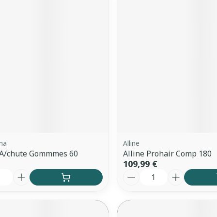
ma
Alline
l A/chute Gommmes 60
Alline Prohair Comp 180
109,99 €
é
Quantité