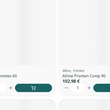
Alline, Trenker
Gommes 60
Alline Promen Comp 90
102,98 €
é
Quantité