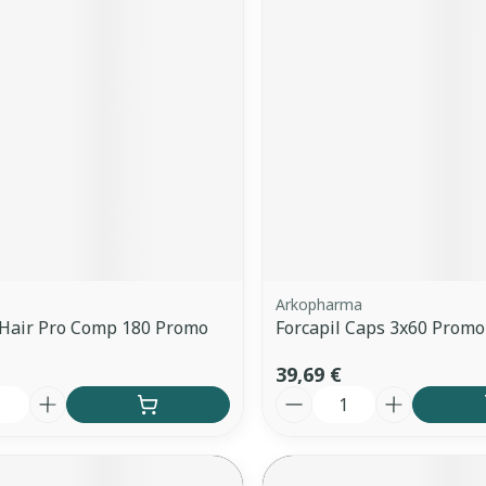
Ombres à paupières
Massage
Afficher plus
Cheveux
Afficher plu
ccessoires
Masques chirurgique
ge
Compléments
Répulsifs 
nutritionnels
mentation
- peau
Arkopharma
 Hair Pro Comp 180 Promo
Forcapil Caps 3x60 Promo
39,69 €
é
Quantité
Autobronzants
Rasage