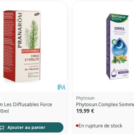
Autobronzants
Rasage
Phytosun
 Les Diffusables Force
Phytosun Complex Somme
19,99 €
 30ml
En rupture de stock
Ajouter au panier