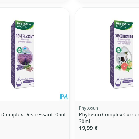
Phytosun
n Complex Destressant 30ml
Phytosun Complex Concen
30ml
19,99 €