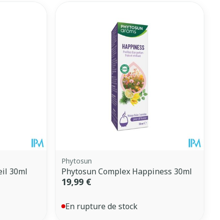
CBD
Phytosun
il 30ml
Phytosun Complex Happiness 30ml
19,99 €
En rupture de stock