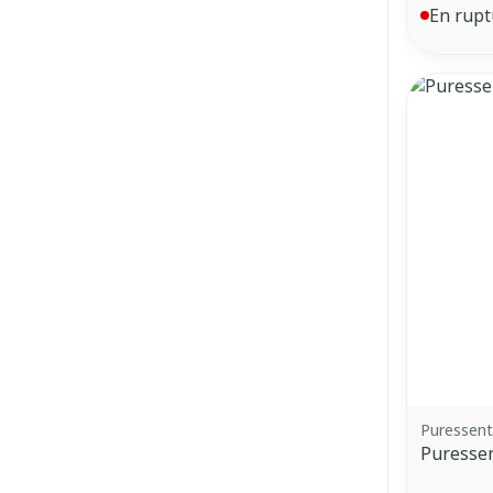
En rupt
Puressent
Puressen