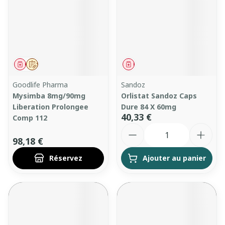
Médicament
Sur prescription
Médicament
Goodlife Pharma
Sandoz
Mysimba 8mg/90mg
Orlistat Sandoz Caps
Liberation Prolongee
Dure 84 X 60mg
40,33 €
Comp 112
Quantité
98,18 €
Réservez
Ajouter au panier