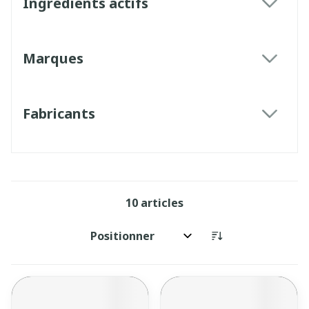
Ingrédients actifs
filter
Marques
filter
Fabricants
filter
10
articles
Trier par: