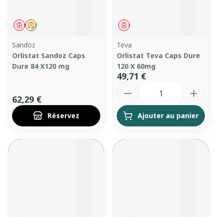
Médicament
Sur prescription
Médicament
Sandoz
Teva
Orlistat Sandoz Caps
Orlistat Teva Caps Dure
Dure 84 X120 mg
120 X 60mg
49,71 €
Quantité
62,29 €
Réservez
Ajouter au panier