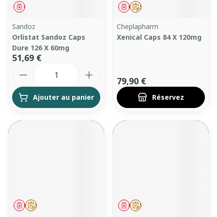
Médicament
Médicament
Sur prescription
Sandoz
Cheplapharm
Orlistat Sandoz Caps
Xenical Caps 84 X 120mg
Dure 126 X 60mg
51,69 €
Quantité
79,90 €
Ajouter au panier
Réservez
Médicament
Sur prescription
Médicament
Sur prescription