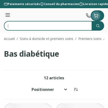
Aller au contenu
Paiements sécurisés
Conseil du pharmacien
Livraison rapide
Menu
Cherc
Rechercher
Accueil
/
Soins à domicile et premiers soins
/
Premiers soins
/
Bas diabétique
12
articles
Trier par: