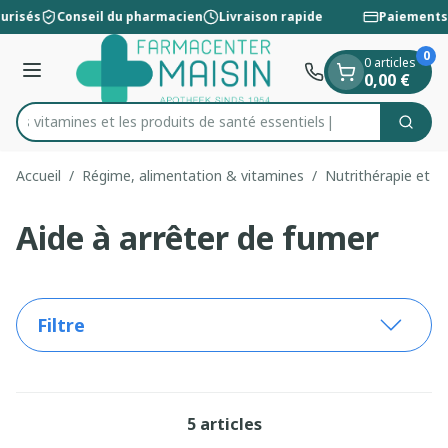
Diapositive 1 de 1
Aller au contenu
urisés
Conseil du pharmacien
Livraison rapide
Paiements 
0
0 articles
Menu
0,00 €
 les vitamines et les produits de santé essentiels
Cherc
Rechercher
Accueil
/
Régime, alimentation & vitamines
/
Nutrithérapie et bi
Aide à arrêter de fumer
Filtre
5
articles