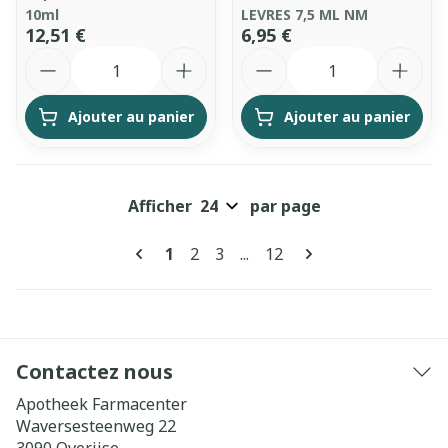
10ml
LEVRES 7,5 ML NM
12,51 €
6,95 €
Quantité
Quantité
Ajouter au panier
Ajouter au panier
Afficher
par page
Pages
Vous lisez actuellement la page
Page
Page
Page
1
2
3
...
12
Contactez nous
Apotheek Farmacenter
Waversesteenweg 22