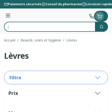
Aller au contenu
Paiements sécurisés
Conseil du pharmacien
Livraison rapide
Menu
Cherc
Rechercher
Accueil
/
Beauté, soins et hygiène
/
Lèvres
Lèvres
Filtre
Passer à la liste des produits
Prix
filter