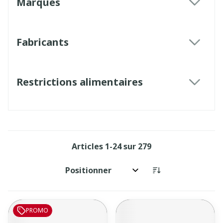
Marques
filter
Fabricants
filter
Restrictions alimentaires
filter
Articles
1
-
24
sur
279
Trier par:
PROMO