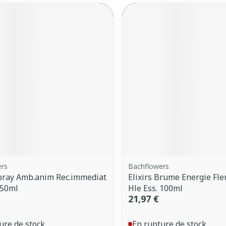
ers
Bachflowers
Spray Amb.anim Rec.immediat
Elixirs Brume Energie Fle
 50ml
Hle Ess. 100ml
21,97 €
ure de stock
En rupture de stock