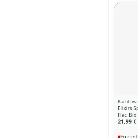
Bachflow
Elixirs 
Flac. Bio
21,99 €
En rupt