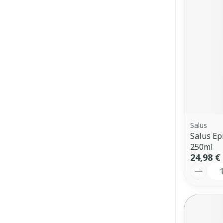
Salus
Salus Ep
250ml
24,98 €
Quantit