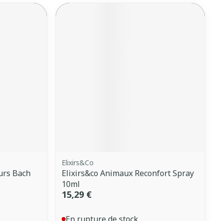
Elixirs&Co
urs Bach
Elixirs&co Animaux Reconfort Spray
10ml
15,29 €
En rupture de stock