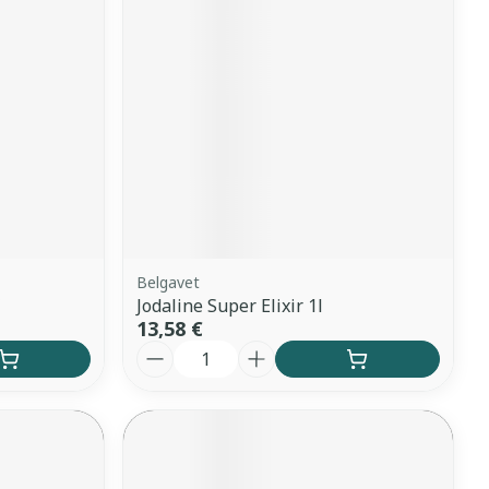
Yeux
s
Afficher plus
anti-insectes
Senteur
Belgavet
Jodaline Super Elixir 1l
13,58 €
Quantité
CBD