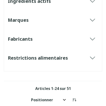
Ingrédients actifs
filter
Marques
filter
Fabricants
filter
Restrictions alimentaires
filter
Articles
1
-
24
sur
51
Trier par: