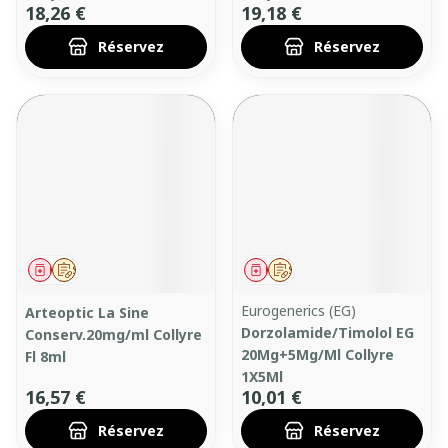
18,26 €
19,18 €
Réservez
Réservez
Médicament
Sur prescription
Médicament
Sur prescription
Eurogenerics (EG)
Arteoptic La Sine
Dorzolamide/Timolol EG
Conserv.20mg/ml Collyre
20Mg+5Mg/Ml Collyre
Fl 8ml
1X5Ml
16,57 €
10,01 €
Réservez
Réservez