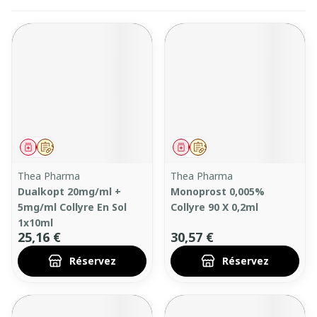
Médicament
Sur prescription
Médicament
Sur prescription
Thea Pharma
Thea Pharma
Dualkopt 20mg/ml +
Monoprost 0,005%
5mg/ml Collyre En Sol
Collyre 90 X 0,2ml
1x10ml
25,16 €
30,57 €
Réservez
Réservez