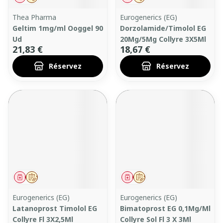
Thea Pharma
Eurogenerics (EG)
Geltim 1mg/ml Ooggel 90
Dorzolamide/Timolol EG
Ud
20Mg/5Mg Collyre 3X5Ml
21,83 €
18,67 €
Réservez
Réservez
Médicament
Sur prescription
Médicament
Sur prescription
Eurogenerics (EG)
Eurogenerics (EG)
Latanoprost Timolol EG
Bimatoprost EG 0,1Mg/Ml
Collyre Fl 3X2,5Ml
Collyre Sol Fl 3 X 3Ml