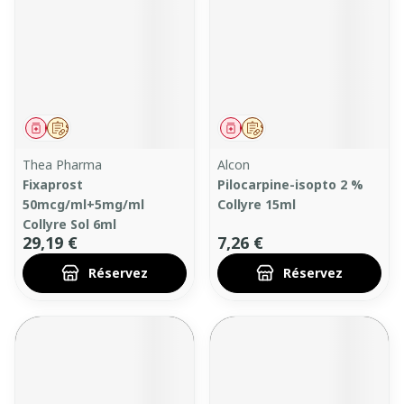
Médicament
Sur prescription
Médicament
Sur prescription
Thea Pharma
Alcon
Fixaprost
Pilocarpine-isopto 2 %
50mcg/ml+5mg/ml
Collyre 15ml
Collyre Sol 6ml
29,19 €
7,26 €
Réservez
Réservez