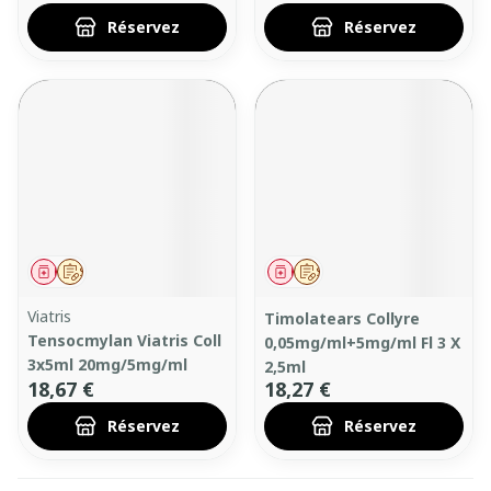
Réservez
Réservez
Médicament
Sur prescription
Médicament
Sur prescription
Viatris
Timolatears Collyre
Tensocmylan Viatris Coll
0,05mg/ml+5mg/ml Fl 3 X
3x5ml 20mg/5mg/ml
2,5ml
18,67 €
18,27 €
Réservez
Réservez