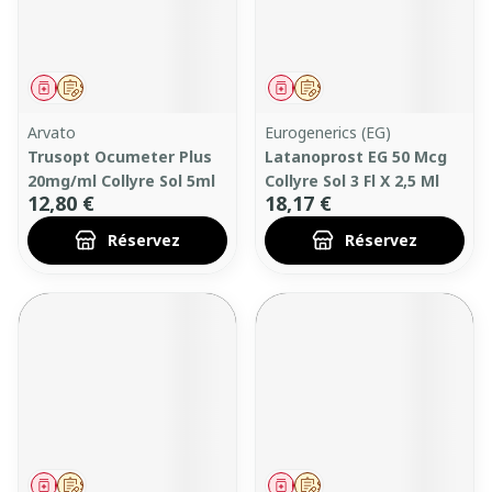
Médicament
Sur prescription
Médicament
Sur prescription
Arvato
Eurogenerics (EG)
Trusopt Ocumeter Plus
Latanoprost EG 50 Mcg
20mg/ml Collyre Sol 5ml
Collyre Sol 3 Fl X 2,5 Ml
12,80 €
18,17 €
Réservez
Réservez
Médicament
Sur prescription
Médicament
Sur prescription