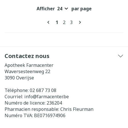
Afficher
par page
Pages
Vous lisez actuellement la pag
Page
Page
1
2
3
Contactez nous
Apotheek Farmacenter
Waversesteenweg 22
3090
Overijse
Téléphone:
02 687 73 08
Courriel:
info@
farmacenter.be
Numéro de licence:
236204
Pharmacien responsable:
Chris Fleurman
Numéro TVA:
BE0716974906