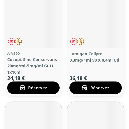
Médicament
Sur prescription
Médicament
Sur prescription
Arvato
Lumigan Collyre
Cosopt Sine Conservans
0,3mg/1ml 90 X 0,4ml Ud
20mg/ml-5mg/ml Gutt
1x10ml
24,18 €
36,18 €
Réservez
Réservez