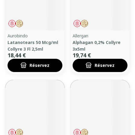
Médicament
Sur prescription
Médicament
Sur prescription
Aurobindo
Allergan
Latanotears 50 Mcg/ml
Alphagan 0,2% Collyre
Collyre 3 Fl 2,5ml
3x5ml
18,44 €
19,74 €
Réservez
Réservez
Médicament
Sur prescription
Médicament
Sur prescription