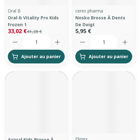
Oral B
ceres pharma
Oral-b Vitality Pro Kids
Nosko Brosse À Dents
Frozen 1
De Doigt
33,02 €
5,95 €
41,28 €
Quantité
Quantité
Ajouter au panier
Ajouter au panier
Elmex
Axoral Kids Brosse À