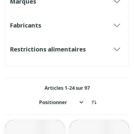
Marques
filter
Fabricants
filter
Restrictions alimentaires
filter
Articles
1
-
24
sur
97
Trier par: