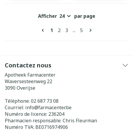
Afficher
par page
Pages
Vous lisez actuellement la page
Page
Page
Page
1
2
3
...
5
Contactez nous
Apotheek Farmacenter
Waversesteenweg 22
3090
Overijse
Téléphone:
02 687 73 08
Courriel:
info@
farmacenter.be
Numéro de licence:
236204
Pharmacien responsable:
Chris Fleurman
Numéro TVA:
BE0716974906