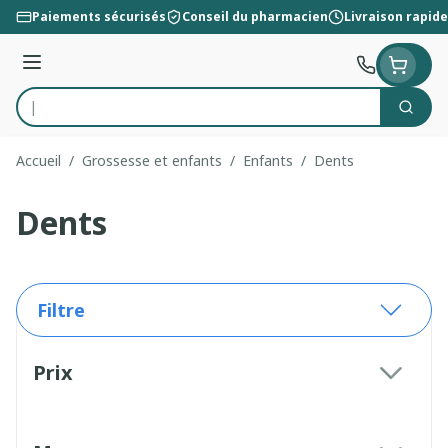
Aller au contenu
Paiements sécurisés
Conseil du pharmacien
Livraison rapide
Menu
Cherc
Rechercher
Accueil
/
Grossesse et enfants
/
Enfants
/
Dents
Dents
Filtre
Passer à la liste des produits
Prix
filter