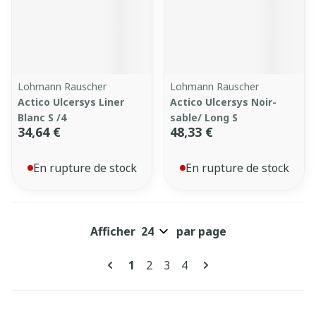
Lohmann Rauscher
Lohmann Rauscher
Actico Ulcersys Liner
Actico Ulcersys Noir-
Blanc S /4
sable/ Long S
34,64 €
48,33 €
En rupture de stock
En rupture de stock
Afficher
par page
Pages
Vous lisez actuellement la page
Page
Page
Page
1
2
3
4