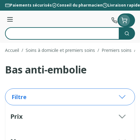
Aller au contenu
Paiements sécurisés
Conseil du pharmacien
Livraison rapide
Menu
Cherc
Rechercher
Accueil
/
Soins à domicile et premiers soins
/
Premiers soins
/
Bas anti-embolie
Filtre
Passer à la liste des produits
Prix
filter