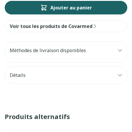
Ajouter au panier
Voir tous les produits de Covarmed
Méthodes de livraison disponibles
Détails
Produits alternatifs
Il est possible de naviguer entre les éléments du carrouse
Appuyer sur pour sauter le carrousel
Appuyez sur cette touche pour accéder à la navigatio