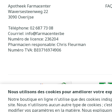
Apotheek Farmacenter
FA
Waversesteenweg 22
3090
Overijse
Téléphone:
02 687 73 08
Courriel:
info@
farmacenter.be
Numéro de licence:
236204
Pharmacien responsable:
Chris Fleurman
Numéro TVA:
BE0716974906
Nous utilisons des cookies pour améliorer votre exp
Notre boutique en ligne n'utilise que des cookies indi
site. Nous n'utilisons aucun autre type de cookies ; c'e
Conditions de vente
Déclaration de confidentialité
Cookies
modifier vos paramètres en la matière. Nous expliquons