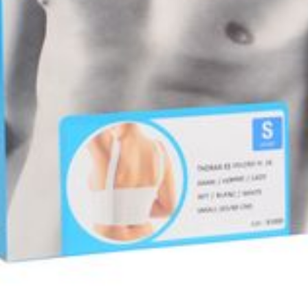
Autobronzants
Rasage