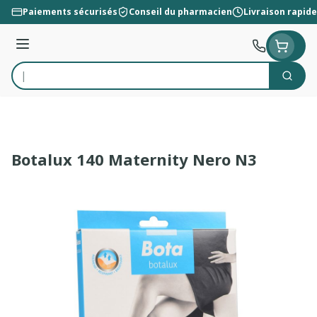
Aller au contenu
Paiements sécurisés
Conseil du pharmacien
Livraison rapide
Menu
Cherc
Rechercher
Botalux 140 Maternity Nero N3