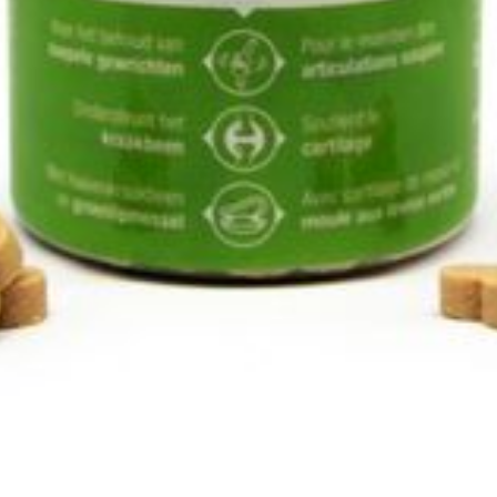
Autobronzants
Rasage