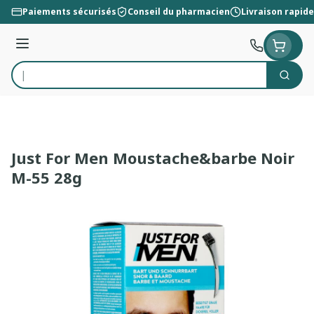
Aller au contenu
Paiements sécurisés
Conseil du pharmacien
Livraison rapide
Menu
Cherc
Rechercher
Just For Men Moustache&barbe Noir
M-55 28g