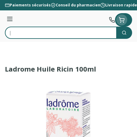
Aller au contenu
Paiements sécurisés
Conseil du pharmacien
Livraison rapide
Menu
Cherc
Rechercher
Ladrome Huile Ricin 100ml