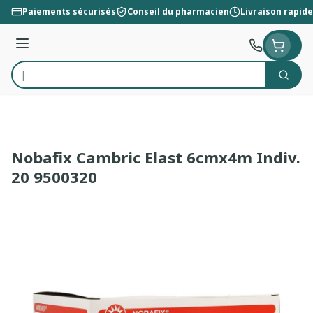
Aller au contenu
Paiements sécurisés
Conseil du pharmacien
Livraison rapide
Menu
Cherc
Rechercher
Nobafix Cambric Elast 6cmx4m Indiv.
20 9500320