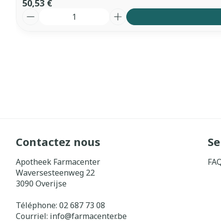
50,53 €
Quantité
Contactez nous
Se
Apotheek Farmacenter
FA
Waversesteenweg 22
3090
Overijse
Téléphone:
02 687 73 08
Courriel:
info@
farmacenter.be