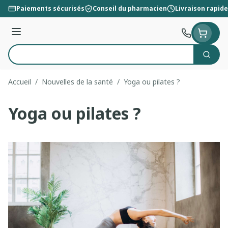
Aller au contenu
Paiements sécurisés
Conseil du pharmacien
Livraison rapide
Menu
Cherc
Rechercher
Accueil
/
Nouvelles de la santé
/
Yoga ou pilates ?
Yoga ou pilates ?