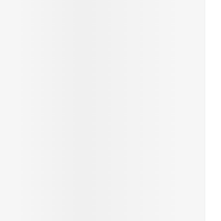
Yeux
s
Afficher plus
anti-insectes
Senteur
CBD