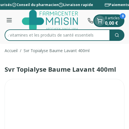
Diapositive 1 de 1
Aller au contenu
urisés
Conseil du pharmacien
Livraison rapide
Paiements 
0
0 articles
Menu
0,00 €
 les vitamines et les produits de santé essentiels
Cherc
Rechercher
Accueil
/
Svr Topialyse Baume Lavant 400ml
Svr Topialyse Baume Lavant 400ml