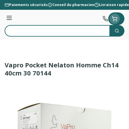
Aller au contenu
Paiements sécurisés
Conseil du pharmacien
Livraison rapide
Menu
Cherc
Rechercher
Vapro Pocket Nelaton Homme Ch14
40cm 30 70144