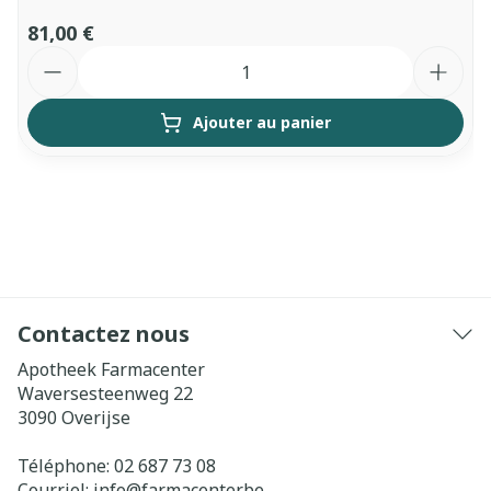
81,00 €
Quantité
Ajouter au panier
Contactez nous
Apotheek Farmacenter
Waversesteenweg 22
3090
Overijse
Téléphone:
02 687 73 08
Courriel:
info@
farmacenter.be