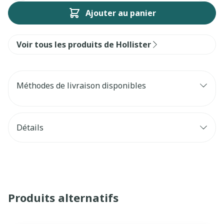
Ajouter au panier
Voir tous les produits de Hollister
Méthodes de livraison disponibles
Détails
Produits alternatifs
Il est possible de naviguer entre les éléments du carrouse
Appuyer sur pour sauter le carrousel
Appuyez sur cette touche pour accéder à la navigatio