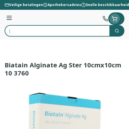
Ga naar de inhoud
Veilige betalingen
Apothekersadvies
Snelle beschikbaarheid
Menu
Zoek
Product, merk, categorie...
Biatain Alginate Ag Ster 10cmx10cm
10 3760