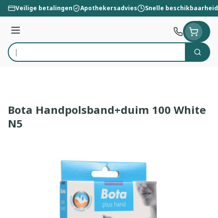
Ga naar de inhoud
Veilige betalingen
Apothekersadvies
Snelle beschikbaarheid
Menu
Zoek
Product, merk, categorie...
Bota Handpolsband+duim 100 White
N5