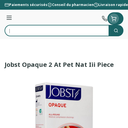
Aller au contenu
Paiements sécurisés
Conseil du pharmacien
Livraison rapide
Menu
Cherc
Rechercher
Jobst Opaque 2 At Pet Nat Iii Piece