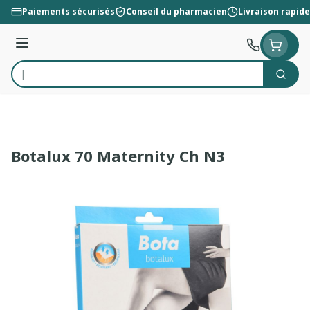
Aller au contenu
Paiements sécurisés
Conseil du pharmacien
Livraison rapide
Menu
Cherc
Rechercher
Botalux 70 Maternity Ch N3