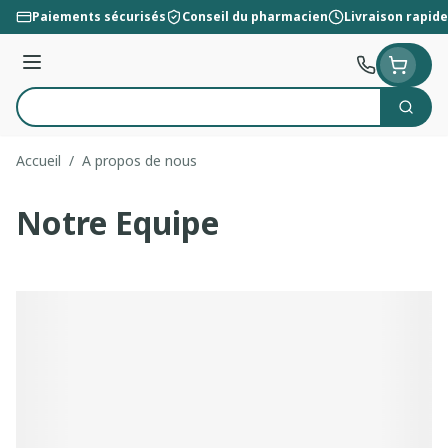
Aller au contenu
Paiements sécurisés
Conseil du pharmacien
Livraison rapide
Menu
Cherc
Rechercher
Accueil
/
A propos de nous
Notre Equipe