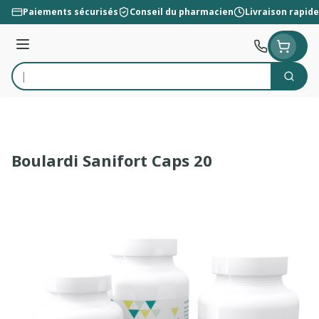
Aller au contenu
Paiements sécurisés
Conseil du pharmacien
Livraison rapide
Menu
Cherc
Rechercher
Boulardi Sanifort Caps 20