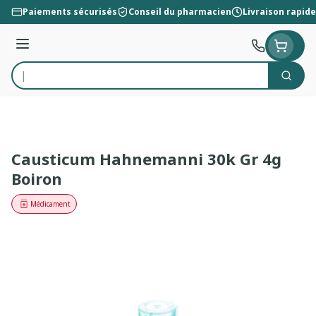
Aller au contenu
Paiements sécurisés
Conseil du pharmacien
Livraison rapide
Menu
Cherc
Rechercher
Causticum Hahnemanni 30k Gr 4g
Boiron
Médicament