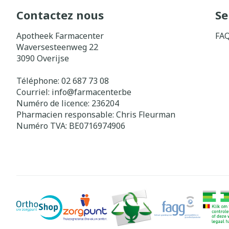
Pieds et jamb
Accessoires aé
Crème, gel et 
Contactez nous
Se
Pieds secs, call
Oxygène
Apotheek Farmacenter
FA
crevasses
Waversesteenweg 22
Système respi
Ampoules
3090
Overijse
Callosités
Téléphone:
02 687 73 08
Cors
Muscles et
Courriel:
info@
farmacenter.be
articulations
Numéro de licence:
236204
Afficher plus
Pharmacien responsable:
Chris Fleurman
Aiguilles et s
Numéro TVA:
BE0716974906
Infections
Seringues
Spécifiqueme
Solution injec
les hommes
Aiguilles
Soins du corps
Poux
Aiguilles stylo
Déodorants
Afficher plus
Soins du visag
Diagnostique