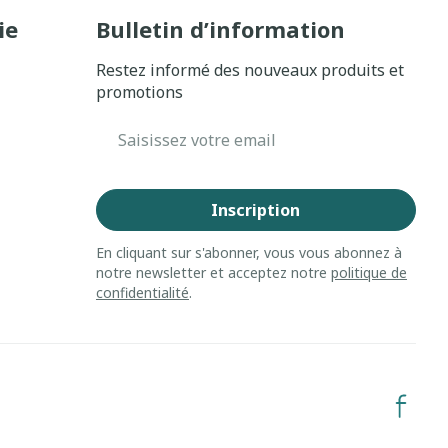
 solaire
Hygiène
ie
Bulletin d’information
Lit
l
Bain et douche
Escarres
Restez informé des nouveaux produits et
promotions
Afficher plus
ie
Voies urinaires
e
Adresse mail
 au soleil
anxiété et
Arrêter de fumer
s
Inscription
et
Instruments
: bandages
En cliquant sur s'abonner, vous vous abonnez à
Médicaments anti-
ques
notre newsletter et acceptez notre
politique de
tumoraux
et hygiène
Démaquillage et
confidentialité
.
nettoyage
s et
Lait, gel, huile et crème de
Anesthésie
on
nettoyage
ntime
Tonic - lotion
 pieds
hie
Médications diverses
Eau micellaire
s