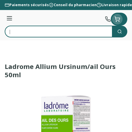
Aller au contenu
Paiements sécurisés
Conseil du pharmacien
Livraison rapide
Menu
Cherc
Rechercher
Ladrome Allium Ursinum/ail Ours
50ml