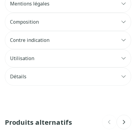
Manque d'énergie Déséquilibre mental et
Mentions légales
physique
Composition
Contre indication
Utilisation
Détails
CNK
4759346
Fabricants
Biopara NRGI
Produits alternatifs
Marques
NRGI