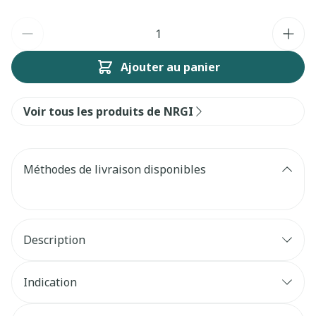
Quantité
Ajouter au panier
Voir tous les produits de NRGI
Méthodes de livraison disponibles
Description
Adjuvants dans les problèmes de prostate
Améliore le confort urinaire
Indication
Aide à résoudre les problèmes liés à l'andropause