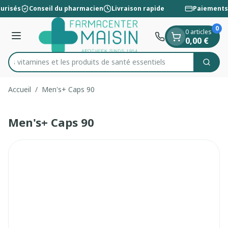
Diapositive 1 de 1
Aller au contenu
urisés
Conseil du pharmacien
Livraison rapide
Paiements 
0
0 articles
Menu
0,00 €
 les vitamines et les produits de santé essentiels
Cherc
Rechercher
Accueil
/
Men's+ Caps 90
Men's+ Caps 90