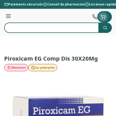
Aller au contenu
Paiements sécurisés
Conseil du pharmacien
Livraison rapide
Menu
Cherc
Rechercher
Piroxicam EG Comp Dis 30X20Mg
Médicament
Sur prescription