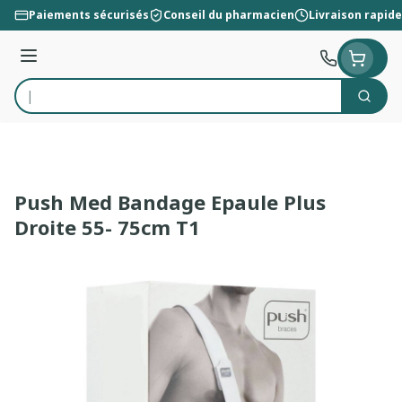
Aller au contenu
Paiements sécurisés
Conseil du pharmacien
Livraison rapide
Menu
Cherc
Rechercher
Push Med Bandage Epaule Plus
Droite 55- 75cm T1