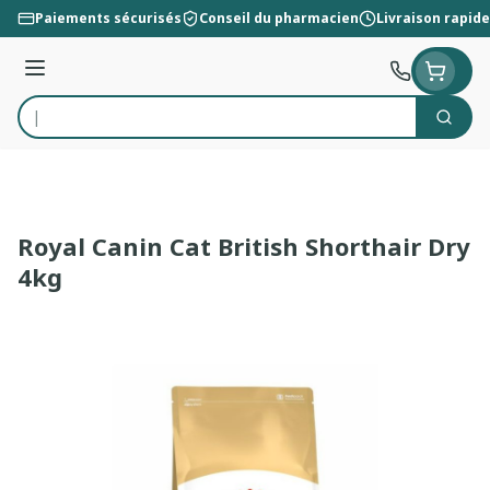
Aller au contenu
Paiements sécurisés
Conseil du pharmacien
Livraison rapide
Menu
Cherc
Rechercher
Royal Canin Cat British Shorthair Dry
4kg